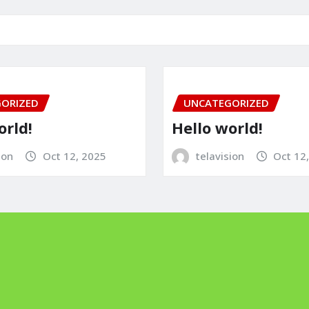
ORIZED
UNCATEGORIZED
orld!
Hello world!
ion
Oct 12, 2025
telavision
Oct 12